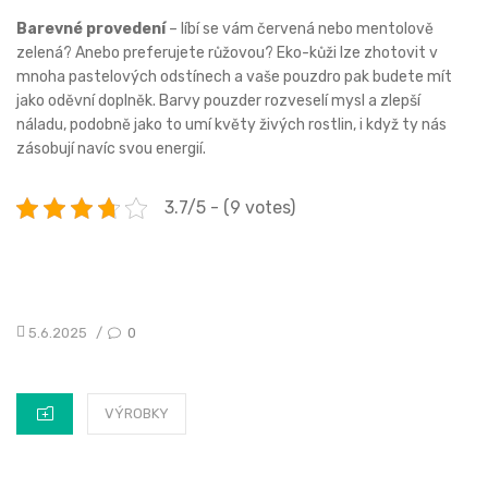
Barevné provedení
– líbí se vám červená nebo mentolově
zelená? Anebo preferujete růžovou? Eko-kůži lze zhotovit v
mnoha pastelových odstínech a vaše pouzdro pak budete mít
jako oděvní doplněk. Barvy pouzder rozveselí mysl a zlepší
náladu, podobně jako to umí květy živých rostlin, i když ty nás
zásobují navíc svou energií.
3.7/5 - (9 votes)
POSTED
5.6.2025
0
/
ON
CATEGORIES
VÝROBKY