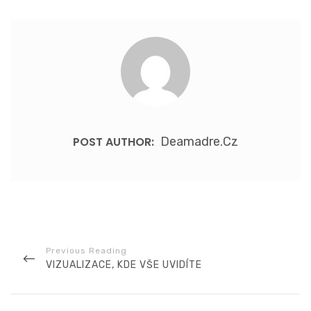
POST AUTHOR:
Deamadre.cz
Navigace
pro
příspěvek
PREVIOUS
VIZUALIZACE, KDE VŠE UVIDÍTE
POST