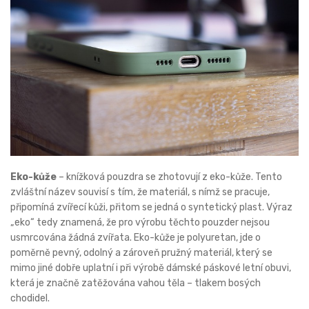
Eko-kůže
– knížková pouzdra se zhotovují z eko-kůže. Tento
zvláštní název souvisí s tím, že materiál, s nímž se pracuje,
připomíná zvířecí kůži, přitom se jedná o syntetický plast. Výraz
„eko“ tedy znamená, že pro výrobu těchto pouzder nejsou
usmrcována žádná zvířata. Eko-kůže je polyuretan, jde o
poměrně pevný, odolný a zároveň pružný materiál, který se
mimo jiné dobře uplatní i při výrobě dámské páskové letní obuvi,
která je značně zatěžována vahou těla – tlakem bosých
chodidel.