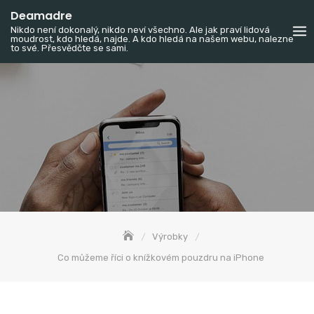
Skip
Deamadre
to
Nikdo není dokonalý, nikdo neví všechno. Ale jak praví lidová
moudrost, kdo hledá, najde. A kdo hledá na našem webu, nalezne
content
to své. Přesvědčte se sami.
Výrobky
Co můžeme říci o knížkovém pouzdru na iPhone