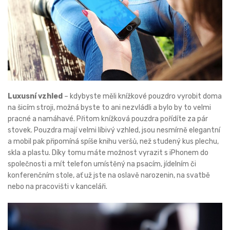
Luxusní vzhled
– kdybyste měli knížkové pouzdro vyrobit doma
na šicím stroji, možná byste to ani nezvládli a bylo by to velmi
pracné a namáhavé. Přitom knížková pouzdra pořídíte za pár
stovek. Pouzdra mají velmi líbivý vzhled, jsou nesmírně elegantní
a mobil pak připomíná spíše knihu veršů, než studený kus plechu,
skla a plastu. Díky tomu máte možnost vyrazit s iPhonem do
společnosti a mít telefon umístěný na psacím, jídelním či
konferenčním stole, ať už jste na oslavě narozenin, na svatbě
nebo na pracovišti v kanceláři.