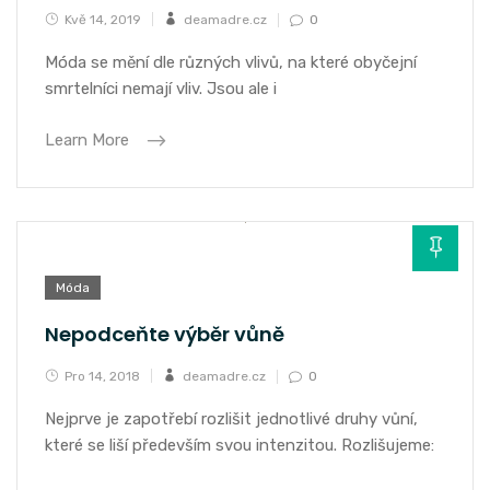
Kvě 14, 2019
deamadre.cz
0
Móda se mění dle různých vlivů, na které obyčejní
smrtelníci nemají vliv. Jsou ale i
Learn More
Móda
Nepodceňte výběr vůně
Pro 14, 2018
deamadre.cz
0
Nejprve je zapotřebí rozlišit jednotlivé druhy vůní,
které se liší především svou intenzitou. Rozlišujeme: