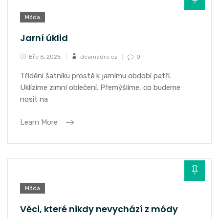
Móda
Jarní úklid
Bře 6, 2025
deamadre.cz
0
Třídění šatníku prostě k jarnímu období patří.
Uklízíme zimní oblečení. Přemýšlíme, co budeme
nosit na
Learn More
Móda
Věci, které nikdy nevychází z módy