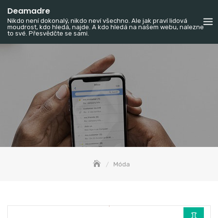
Skip
Deamadre
to
Nikdo není dokonalý, nikdo neví všechno. Ale jak praví lidová
moudrost, kdo hledá, najde. A kdo hledá na našem webu, nalezne
content
to své. Přesvědčte se sami.
Móda