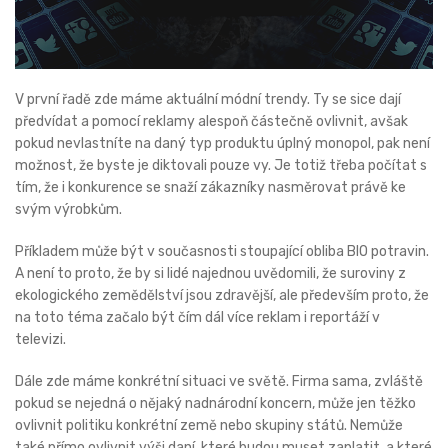
V první řadě zde máme aktuální módní trendy. Ty se sice dají
předvídat a pomocí reklamy alespoň částečně ovlivnit, avšak
pokud nevlastníte na daný typ produktu úplný monopol, pak není
možnost, že byste je diktovali pouze vy. Je totiž třeba počítat s
tím, že i konkurence se snaží zákazníky nasměrovat právě ke
svým výrobkům.
Příkladem může být v současnosti stoupající obliba BIO potravin.
A není to proto, že by si lidé najednou uvědomili, že suroviny z
ekologického zemědělství jsou zdravější, ale především proto, že
na toto téma začalo být čím dál více reklam i reportáží v
televizi.
Dále zde máme konkrétní situaci ve světě. Firma sama, zvláště
pokud se nejedná o nějaký nadnárodní koncern, může jen těžko
ovlivnit politiku konkrétní země nebo skupiny států. Nemůže
také přímo ovlivnit výši daní, které budou muset zaplatit, a které