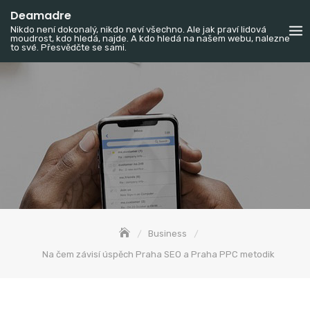
Skip
Deamadre
to
Nikdo není dokonalý, nikdo neví všechno. Ale jak praví lidová
moudrost, kdo hledá, najde. A kdo hledá na našem webu, nalezne
content
to své. Přesvědčte se sami.
Business
Na čem závisí úspěch Praha SEO a Praha PPC metodik