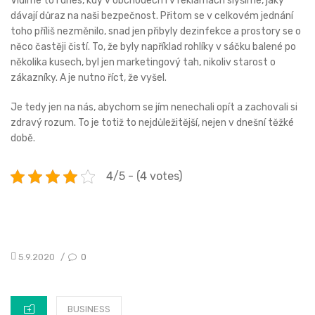
Vidíme to i dnes, kdy v obchodech i v reklamách slyšíme, jaký
dávají důraz na naši bezpečnost. Přitom se v celkovém jednání
toho příliš nezměnilo, snad jen přibyly dezinfekce a prostory se o
něco častěji čistí. To, že byly například rohlíky v sáčku balené po
několika kusech, byl jen marketingový tah, nikoliv starost o
zákazníky. A je nutno říct, že vyšel.
Je tedy jen na nás, abychom se jím nenechali opít a zachovali si
zdravý rozum. To je totiž to nejdůležitější, nejen v dnešní těžké
době.
4/5 - (4 votes)
POSTED
5.9.2020
0
/
ON
CATEGORIES
BUSINESS