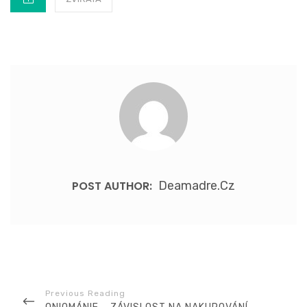
POST AUTHOR:
Deamadre.cz
Navigace
pro
PREVIOUS