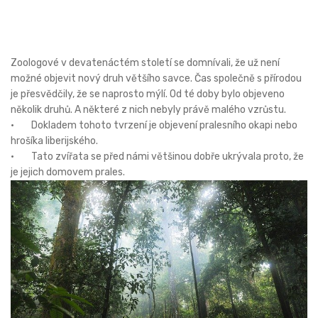
Zoologové v devatenáctém století se domnívali, že už není
možné objevit nový druh většího savce. Čas společně s přírodou
je přesvědčily, že se naprosto mýlí. Od té doby bylo objeveno
několik druhů. A některé z nich nebyly právě malého vzrůstu.
· Dokladem tohoto tvrzení je objevení pralesního okapi nebo
hrošíka liberijského.
· Tato zvířata se před námi většinou dobře ukrývala proto, že
je jejich domovem prales.