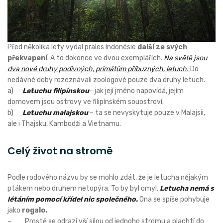
Před několika lety vydal prales Indonésie
další ze svých
překvapení
. A to dokonce ve dvou exemplářích.
Na světě jsou
dva nové druhy podivných, primátům příbuzných, letuch.
Do
nedávné doby rozeznávali zoologové pouze dva druhy letuch.
a)
Letuchu filipínskou
– jak její jméno napovídá, jejím
domovem jsou ostrovy ve filipínském souostroví.
b)
Letuchu malajskou
– ta se nevyskytuje pouze v Malajsii,
ale i Thajsku, Kambodži a Vietnamu.
Celý život na stromě
Podle rodového názvu by se mohlo zdát, že je letucha nějakým
ptákem nebo druhem netopýra. To by byl omyl.
Letucha nemá s
létáním pomocí křídel nic společného.
Ona se spíše pohybuje
jako
rogalo.
– Prostě se odrazí vší silou od jednoho stromu a plachtí do