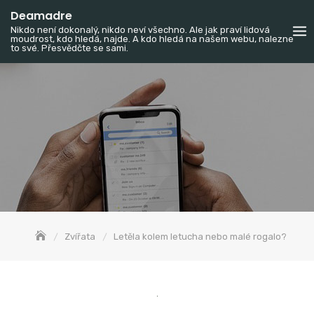
Skip
Deamadre
to
Nikdo není dokonalý, nikdo neví všechno. Ale jak praví lidová
moudrost, kdo hledá, najde. A kdo hledá na našem webu, nalezne
content
to své. Přesvědčte se sami.
Zvířata
Letěla kolem letucha nebo malé rogalo?