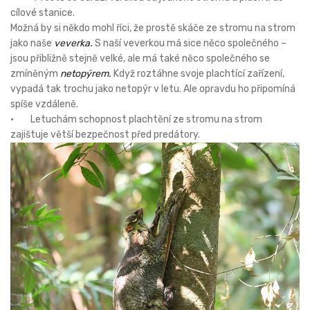
cílové stanice.
Možná by si někdo mohl říci, že prostě skáče ze stromu na strom
jako naše
veverka.
S naší veverkou má sice něco společného –
jsou přibližně stejně velké, ale má také něco společného se
zmíněným
netopýrem.
Když roztáhne svoje plachtící zařízení,
vypadá tak trochu jako netopýr v letu. Ale opravdu ho připomíná
spíše vzdáleně.
· Letuchám schopnost plachtění ze stromu na strom
zajištuje větší bezpečnost před predátory.