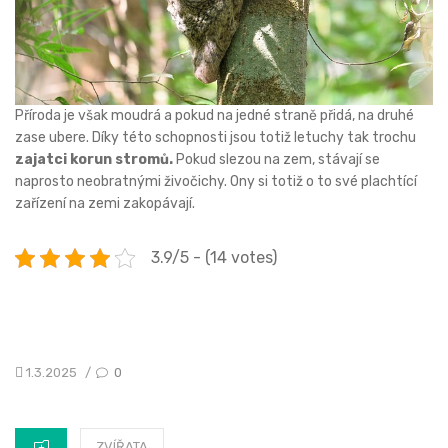
Příroda je však moudrá a pokud na jedné straně přidá, na druhé
zase ubere. Díky této schopnosti jsou totiž letuchy tak trochu
zajatci korun stromů.
Pokud slezou na zem, stávají se
naprosto neobratnými živočichy. Ony si totiž o to své plachtící
zařízení na zemi zakopávají.
3.9/5 - (14 votes)
POSTED
1.3.2025
0
/
ON
CATEGORIES
ZVÍŘATA