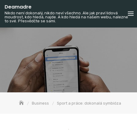
Skip
Deamadre
to
Nikdo není dokonalý, nikdo neví všechno. Ale jak praví lidová
moudrost, kdo hledá, najde. A kdo hledá na našem webu, nalezne
content
to své. Přesvědčte se sami.
Business
Sport a práce: dokonalá symbióza