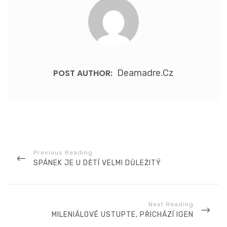
POST AUTHOR:
Deamadre.cz
Navigace
pro
příspěvek
PREVIOUS
SPÁNEK JE U DĚTÍ VELMI DŮLEŽITÝ
POST
NEXT
MILENIÁLOVÉ USTUPTE, PŘICHÁZÍ IGEN
POST