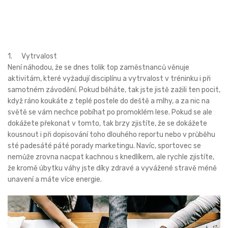
1. Vytrvalost
Není náhodou, že se dnes tolik top zaměstnanců věnuje
aktivitám, které vyžadují disciplínu a vytrvalost v tréninku i při
samotném závodění. Pokud běháte, tak jste jistě zažili ten pocit,
když ráno koukáte z teplé postele do deště a mlhy, a za nic na
světě se vám nechce pobíhat po promoklém lese. Pokud se ale
dokážete překonat v tomto, tak brzy zjistíte, že se dokážete
kousnout i při dopisování toho dlouhého reportu nebo v průběhu
sté padesáté páté porady marketingu. Navíc, sportovec se
nemůže zrovna nacpat kachnou s knedlíkem, ale rychle zjistíte,
že kromě úbytku váhy jste díky zdravé a vyvážené stravě méně
unavení a máte více energie.