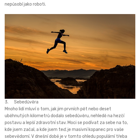
nepůsobí jako roboti.
3. Sebedůvěra
Mnoho lidí mluví o tom, jak jim prvních pět nebo deset
uběhnutých kilometrů dodalo sebedůvěru, nehledě na hezčí
postavu a lepší zdravotní stav. Moci se podívat za sebe na to,
kde jsem začal, a kde jsem teď, je masivní kopanec pro vaše
sebevědomí. V dnešní době je v tomto ohledu populární třeba