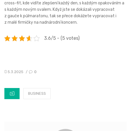
cross-fit, kde vidíte zlepšení každý den, s každým opakováním a
s každým novým svalem. Když jste se dokázali vypracovat
z gauče k půlmaratonu, tak se přece dokážete vypracovat i
z malé firmičky na nadnárodní koncern.
3.6/5 - (5 votes)
POSTED
5.3.2025
0
/
ON
CATEGORIES
BUSINESS