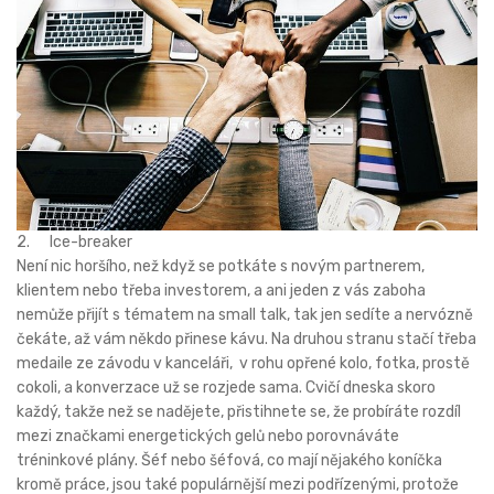
2. Ice-breaker
Není nic horšího, než když se potkáte s novým partnerem,
klientem nebo třeba investorem, a ani jeden z vás zaboha
nemůže přijít s tématem na small talk, tak jen sedíte a nervózně
čekáte, až vám někdo přinese kávu. Na druhou stranu stačí třeba
medaile ze závodu v kanceláři, v rohu opřené kolo, fotka, prostě
cokoli, a konverzace už se rozjede sama. Cvičí dneska skoro
každý, takže než se nadějete, přistihnete se, že probíráte rozdíl
mezi značkami energetických gelů nebo porovnáváte
tréninkové plány. Šéf nebo šéfová, co mají nějakého koníčka
kromě práce, jsou také populárnější mezi podřízenými, protože